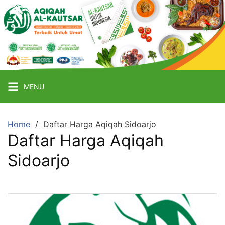
Skip
to
content
Aqiqah
Sidoarjo
Terbaik
Catering
MENU
Aqiqah
Termurah
&
Home
Daftar Harga Aqiqah Sidoarjo
Daftar Harga Aqiqah
Terpercaya
Sidoarjo