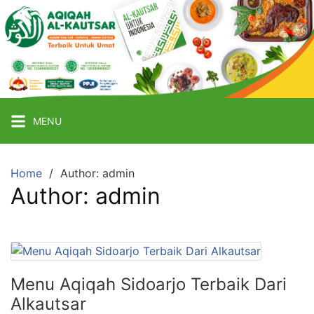
Skip
to
content
Aqiqah
Sidoarjo
Terbaik
Catering
MENU
Aqiqah
Termurah
&
Home
Author: admin
Author:
admin
Terpercaya
Menu Aqiqah Sidoarjo Terbaik Dari
Alkautsar