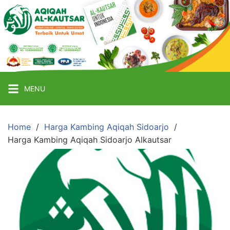
Skip
to
content
Aqiqah
Sidoarjo
Terbaik
Catering
MENU
Aqiqah
Termurah
&
Home
Harga Kambing Aqiqah Sidoarjo
Harga Kambing Aqiqah Sidoarjo Alkautsar
Terpercaya