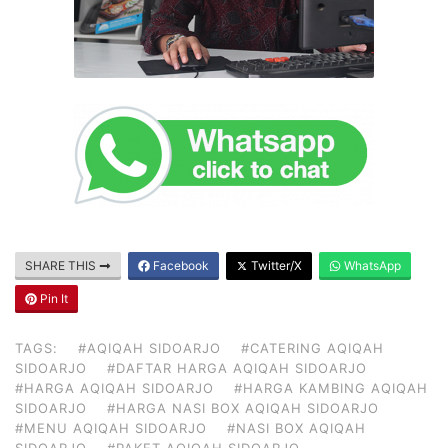
SHARE THIS
Facebook
Twitter/X
WhatsApp
Pin It
TAGS:
#AQIQAH SIDOARJO
#CATERING AQIQAH
SIDOARJO
#DAFTAR HARGA AQIQAH SIDOARJO
#HARGA AQIQAH SIDOARJO
#HARGA KAMBING AQIQAH
SIDOARJO
#HARGA NASI BOX AQIQAH SIDOARJO
#MENU AQIQAH SIDOARJO
#NASI BOX AQIQAH
SIDOARJO
#PAKET AQIQAH SIDOARJO