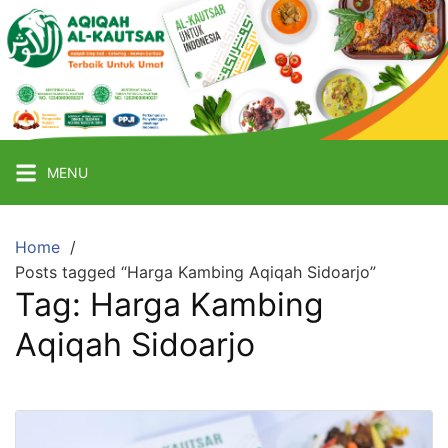
Skip
to
content
Aqiqah
Sidoarjo
Terbaik
Catering
MENU
Aqiqah
Termurah
&
Home
Posts tagged “Harga Kambing Aqiqah Sidoarjo”
Terpercaya
Tag:
Harga Kambing
Aqiqah Sidoarjo